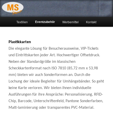
Hauptmenü
Eventzubehör
Textilien
Werbemittel
Kontakt
Zum
Zum
primären
sekundären
Plastikkarten
Inhalt
Inhalt
Die elegante Lösung für Besucherausweise, VIP-Tickets
springen
springen
und Eintrittskarten jeder Art. Hochwertiger Offsetdruck.
Neben der Standardgröße im klassischen
Scheckkartenformat nach ISO 7810 (85,72 mm x 53,98
mm) bieten wir auch Sonderformen an. Durch die
Lochung der ideale Begleiter für Umhängebänder. So geht
keine Karte verloren. Wir bieten ihnen individuelle
Ausführungen für ihre Ansprüche: Personalisierung, RFID-
Chip, Barcode, Unterschriftenfeld, Pantone Sonderfarben,
Matt-laminierung oder transparentes PVC-Material.