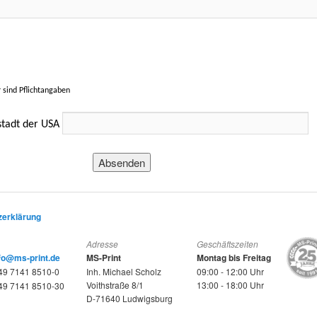
r sind Pflichtangaben
stadt der USA
zerklärung
Adresse
Geschäftszeiten
fo@ms-print.de
MS-Print
Montag bis Freitag
9 7141 8510-0
Inh. Michael Scholz
09:00 - 12:00 Uhr
Voithstraße 8/1
13:00 - 18:00 Uhr
9 7141 8510-30
D-71640 Ludwigsburg