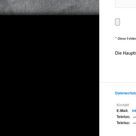
* Diese Felde
Die Haupt
Datenschut
Kontakt
E-Mail:
in
Telefon:
+4
Telefax:
+4